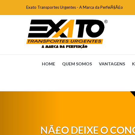
Exato Transportes Urgentes - A Marca da PerfeiÃ§Ã£o
HOME
QUEM SOMOS
VANTAGENS
K
NÃ£O DEIXE O
CON