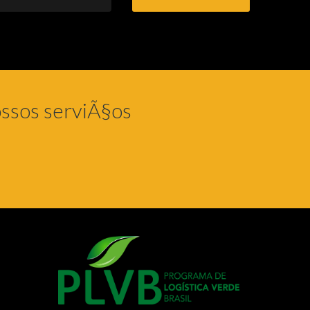
ssos serviÃ§os