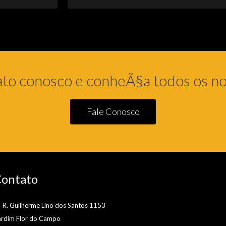
ato conosco e conheÃ§a todos os no
Fale Conosco
ontato
R. Guilherme Lino dos Santos 1153
ardim Flor do Campo