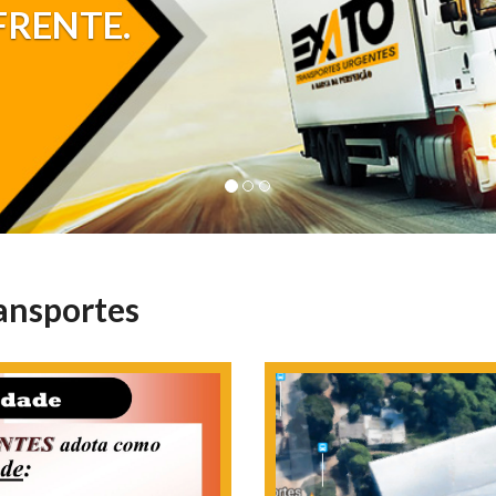
FRENTE.
ansportes
.